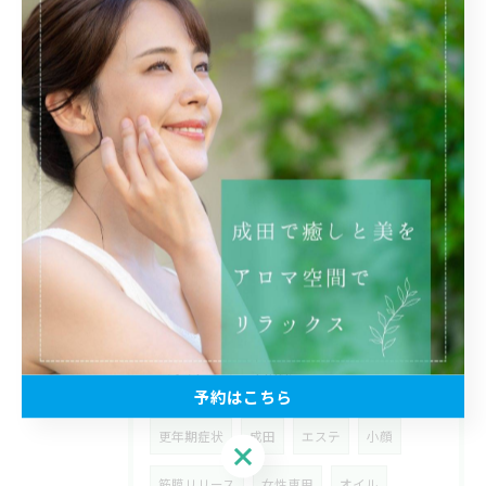
2025/05/28
富里市七栄で夏に向けてのお身体のリフレッシュ
2025/05/12
足裏を刺激して体質改善を目指すリフレクソロジー
タグ
Tags
予約はこちら
更年期症状
成田
エステ
小顔
予約はこちら
筋膜リリース
女性専用
オイル