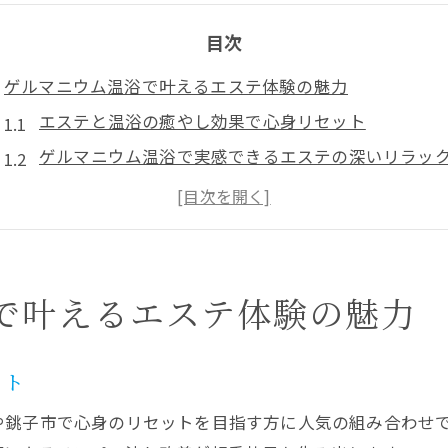
目次
ゲルマニウム温浴で叶えるエステ体験の魅力
エステと温浴の癒やし効果で心身リセット
ゲルマニウム温浴で実感できるエステの深いリラッ
エステ施術と温浴の組み合わせがもたらす美肌体験
心地よいゲルマニウム温浴でエステの満足度向上
エステで得られる温浴リラクゼーションの魅力解説
冷え性改善を目指すならエステと温浴の相乗効果
で叶えるエステ体験の魅力
エステと温浴の相乗効果で冷え性を根本からケア
冷え性に悩む方に温浴エステが選ばれる理由とは
ット
エステ施術と温浴の組み合わせが冷え性対策に最適
や銚子市で心身のリセットを目指す方に人気の組み合わせ
ゲルマニウム温浴を取り入れた冷え性改善の実践法