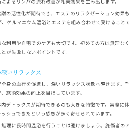
術によるリンパの流れ改善が相乗効果を生み出します。
温浴エステで日常の冷えをやさしくサポート
代謝の活性化が期待でき、エステのリラクゼーション効果
美肌効果を求める女性に温浴エステが人気の理由
が、ゲルマニウム温浴とエステを組み合わせて受けること
エステと温浴のダブル効果で理想の美肌を叶える
温浴エステが美肌づくりに選ばれている秘密
的な利用や自宅でのケアも大切です。初めての方は無理な
ゲルマニウム温浴で実感できる美肌の変化とは
ことが失敗しないポイントです。
エステの技術と温浴の力で肌が喜ぶ理由を解説
温浴×エステがもたらす美肌ケアの新常識
の深いリラックス
エステを活用したデトックスで心身すっきり
で全身の血行を促進し、深いリラックス状態へ導きます。
エステと温浴の組み合わせで効果的にデトックス
で、施術効果の向上を目指しています。
ゲルマニウム温浴で体内リフレッシュとエステの魅
体内デトックスが期待できるのも大きな特徴です。実際に
温浴エステによる心身すっきりデトックス体験談
レッシュできたという感想が多く寄せられています。
エステ施術と温浴で感じるデトックス効果の実際
、無理に長時間温浴を行うことは避けましょう。施術者の
エステと温浴が導く体の内側からの美しさ