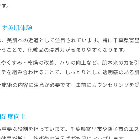
です。
癒やしのエステ×温浴体験がもたらす満足感
エステと温浴で味わう深い癒やしとリラクゼーショ
らす美肌体験
温浴付きエステの満足感を高めるポイント紹介
は、美肌への近道として注目されています。特に千葉県富
ゲルマニウム温浴がエステの満足度を高める理由
行うことで、化粧品の浸透力が高まりやすくなります。
エステの癒やし効果を引き出す温浴活用法
進やくすみ・乾燥の改善、ハリの向上など、肌本来の力を
温浴エステで心も体も満たされる理由とは
ステを組み合わせることで、しっとりとした透明感のある
エステ初心者も安心できる温浴活用法ガイド
テ施術の内容に注意が必要です。事前にカウンセリングを
予約はこちら
予約はこちら
エステ初心者も安心の温浴体験ポイント
ゲルマニウム温浴を初めて受ける方へのアドバイス
エステ前に知っておきたい温浴の基本と注意点
満足度向上
初めての温浴エステで役立つ準備と流れ
る重要な役割を担っています。千葉県富里市や銚子市のエ
エステが初めてでもリラックスできる温浴のコツ
ン効果が増し、施術後の満足感が格段にアップします。