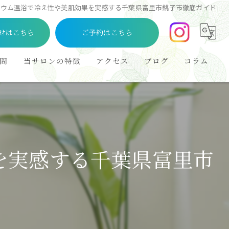
ニウム温浴で冷え性や美肌効果を実感する千葉県富里市銚子市徹底ガイド
せはこちら
ご予約はこちら
問
当サロンの特徴
アクセス
ブログ
コラム
アロマ
フェイシャル
リラクゼーション
を実感する千葉県富里市
ボディ
フット