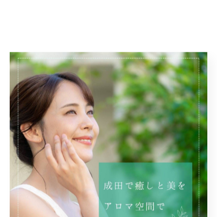
地域に根差したエステサロンとして成田にて営業していま
す。日々の疲れをそのままにせず、自分自身に向き合うケ
アをしていきませんか。自然の中でゆったりと過ごしてい
る気分になれる空間づくりを意識しています。
Atma.Cahaya
〒286-0221
千葉県富里市七栄650-1188